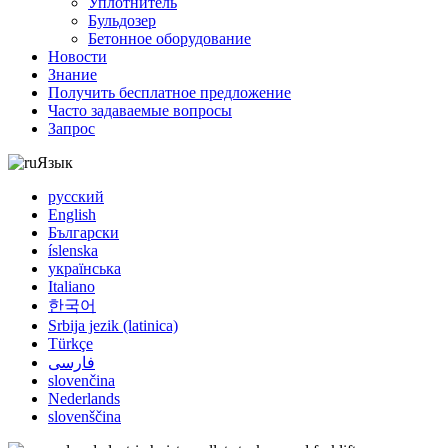
Уплотнитель
Бульдозер
Бетонное оборудование
Новости
Знание
Получить бесплатное предложение
Часто задаваемые вопросы
Запрос
Язык
русский
English
Български
íslenska
українська
Italiano
한국어
Srbija jezik (latinica)
Türkçe
فارسی
slovenčina
Nederlands
slovenščina